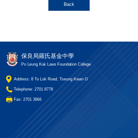
Back
保良局羅氏基金中學
Po Leung Kuk Laws Foundation College
Address: 8 To Lok Road, Tseung Kwan O
Telephone: 2701 8778
Fax: 2701 3866