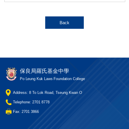
Back
保良局羅氏基金中學
Po Leung Kuk Laws Foundation College
Address: 8 To Lok Road, Tseung Kwan O
Telephone: 2701 8778
Fax: 2701 3866