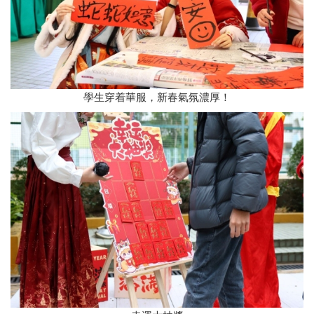
學生穿着華服，新春氣氛濃厚！