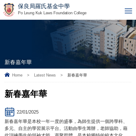
保良局羅氏基金中學
T
Po Leung Kuk Laws Foundation College
新春嘉年華
Home
>
Latest News
>
新春嘉年華
新春嘉年華
22/01/2025
新春嘉年華是本校一年一度的盛事，為師生提供一個跨學科、
多元、自主的學習展示平台。活動由學生籌辦，老師協助，藉
此訓練學生的領袖才能、凝聚群體，是本校獨特的校本文化。