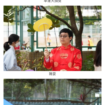
幸運大抽獎
雜耍