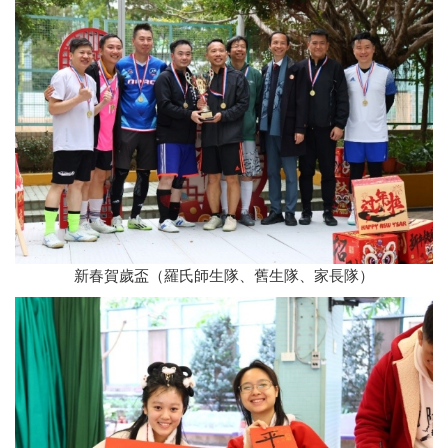
新春賀歲盃（羅氏師生隊、舊生隊、家長隊）